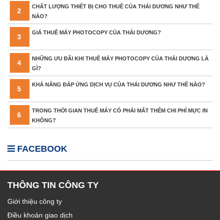
CHẤT LƯỢNG THIẾT BỊ CHO THUÊ CỦA THÁI DƯƠNG NHƯ THẾ
2
NÀO?
GIÁ THUÊ MÁY PHOTOCOPY CỦA THÁI DƯƠNG?
3
NHỮNG ƯU ĐÃI KHI THUÊ MÁY PHOTOCOPY CỦA THÁI DƯƠNG LÀ
4
GÌ?
KHẢ NĂNG ĐÁP ỨNG DỊCH VỤ CỦA THÁI DƯƠNG NHƯ THẾ NÀO?
5
TRONG THỜI GIAN THUÊ MÁY CÓ PHẢI MẤT THÊM CHI PHÍ MỰC IN
6
KHÔNG?
FACEBOOK
THÔNG TIN CÔNG TY
Giới thiệu công ty
Điều khoản giao dịch