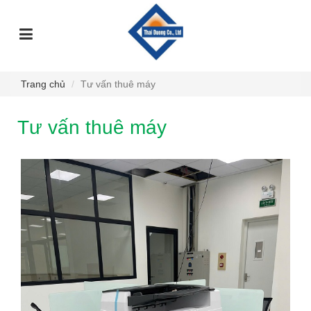
TRANG
GIỚI
DỊCH
SỰ
GÓC
SẢN
CHỦ
THIỆU
VỤ
KIỆN
TƯ
PHẨM
VẤN
Trang chủ
Tư vấn thuê máy
Tư vấn thuê máy