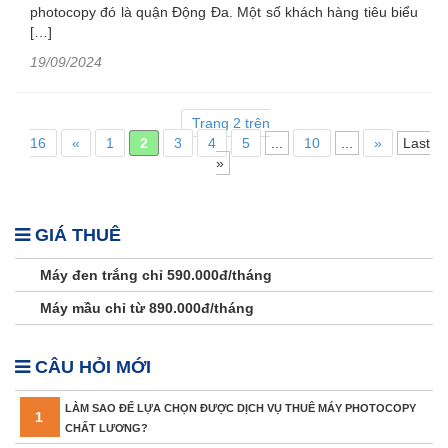
photocopy đó là quận Động Đa. Một số khách hàng tiêu biểu
[…]
19/09/2024
Trang 2 trên
16
«
1
2
3
4
5
...
10
...
»
Last
»
GIÁ THUÊ
Máy đen trắng chỉ 590.000đ/tháng
Máy mầu chỉ từ 890.000đ/tháng
CÂU HỎI MỚI
LÀM SAO ĐỂ LỰA CHỌN ĐƯỢC DỊCH VỤ THUÊ MÁY PHOTOCOPY
1
CHẤT LƯƠNG?