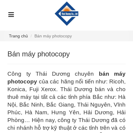
TRANG
GIỚI
DỊCH
SỰ
GÓC
SẢN
CHỦ
THIỆU
VỤ
KIỆN
TƯ
PHẨM
VẤN
Trang chủ
Bán máy photocopy
Bán máy photocopy
Công ty Thái Dương chuyên
bán máy
photocopy
của các hãng nổi tiến như: Ricoh,
Konica, Fuji Xerox. Thái Dương bán và cho
thuê máy tại tất cả các tỉnh phía Bắc như: Hà
Nội, Bắc Ninh, Bắc Giang, Thái Nguyên, Vĩnh
Phúc, Hà Nam, Hưng Yên, Hải Dương, Hải
Phòng… Hiện nay, công ty Thái Dương đã có
chi nhánh hỗ trợ kỹ thuật ở các tỉnh trên và có