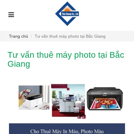
TRANG
GIỚI
DỊCH
SỰ
GÓC
SẢN
CHỦ
THIỆU
VỤ
KIỆN
TƯ
PHẨM
VẤN
Trang chủ
Tư vấn thuê máy photo tại Bắc Giang
Tư vấn thuê máy photo tại Bắc
Giang