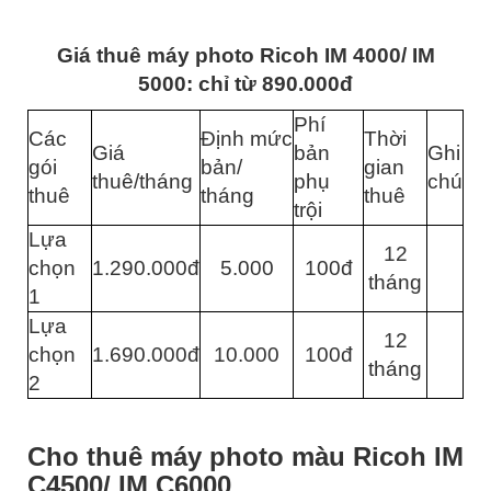
Giá thuê máy photo Ricoh IM 4000/ IM
5000: chỉ từ 890.000đ
Phí
Các
Định mức
Thời
Giá
bản
Ghi
gói
bản/
gian
thuê/tháng
phụ
chú
thuê
tháng
thuê
trội
Lựa
12
chọn
1.290.000đ
5.000
100đ
tháng
1
Lựa
12
chọn
1.690.000đ
10.000
100đ
tháng
2
Cho thuê máy photo màu Ricoh IM
C4500/ IM C6000