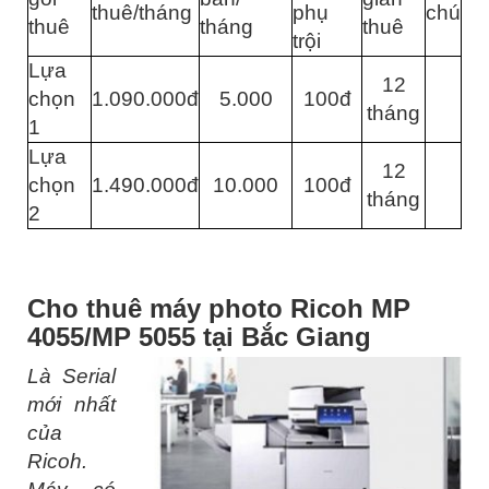
thuê/tháng
phụ
chú
thuê
tháng
thuê
trội
Lựa
12
chọn
1.090.000đ
5.000
100đ
tháng
1
Lựa
12
chọn
1.490.000đ
10.000
100đ
tháng
2
Cho thuê máy photo Ricoh MP
4055/MP 5055 tại Bắc Giang
Là Serial
mới nhất
của
Ricoh.