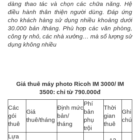
dàng thao tác và chọn các chữa năng. Hệ
điều hành thân thiện người dùng. Đáp ứng
cho khách hàng sử dụng nhiều khoảng dưới
30.000 bản /tháng. Phù hợp các văn phòng,
công ty nhỏ, các nhà xưởng… mà số lượng sử
dụng không nhiều
Giá thuê máy photo Ricoh IM 3000/ IM
3500: chỉ từ 790.000đ
Phí
Các
Định mức
Thời
Giá
bản
Ghi
gói
bản/
gian
thuê/tháng
phụ
chú
thuê
tháng
thuê
trội
Lựa