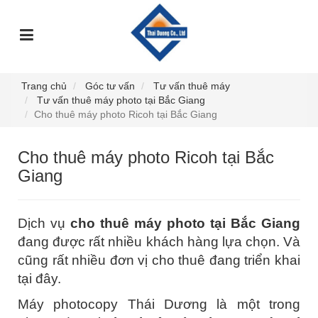
TRANG
GIỚI
DỊCH
SỰ
GÓC
SẢN
CHỦ
THIỆU
VỤ
KIỆN
TƯ
PHẨM
VẤN
Trang chủ
Góc tư vấn
Tư vấn thuê máy
Tư vấn thuê máy photo tại Bắc Giang
Cho thuê máy photo Ricoh tại Bắc Giang
Cho thuê máy photo Ricoh tại Bắc
Giang
Dịch vụ
cho thuê máy photo tại Bắc Giang
đang được rất nhiều khách hàng lựa chọn. Và
cũng rất nhiều đơn vị cho thuê đang triển khai
tại đây.
Máy photocopy Thái Dương là một trong