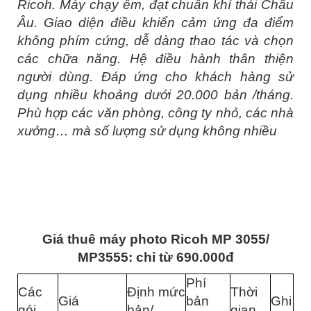
Ricoh. Máy chạy êm, đạt chuẩn khí thái Châu
Âu. Giao diện điều khiển cảm ứng đa điểm
không phím cứng, dễ dàng thao tác và chọn
các chữa năng. Hệ điều hành thân thiện
người dùng. Đáp ứng cho khách hàng sử
dụng nhiều khoảng dưới 20.000 bản /tháng.
Phù hợp các văn phòng, công ty nhỏ, các nhà
xưởng… mà số lượng sử dụng không nhiều
Giá thuê máy photo Ricoh MP 3055/
MP3555: chỉ từ 690.000đ
Phí
Các
Định mức
Thời
Giá
bản
Ghi
gói
bản/
gian