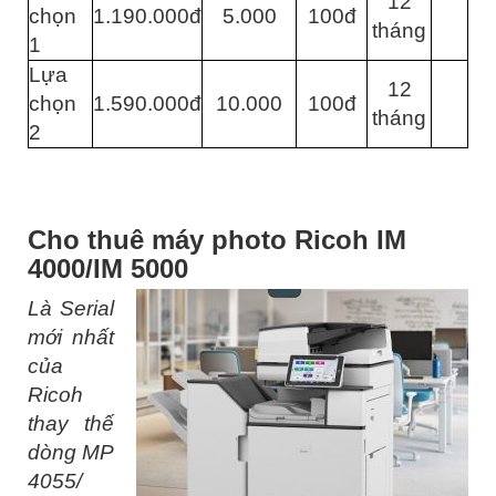
12
chọn
1.190.000đ
5.000
100đ
tháng
1
Lựa
12
chọn
1.590.000đ
10.000
100đ
tháng
2
Cho thuê máy photo Ricoh IM
4000/IM 5000
Là Serial
mới nhất
của
Ricoh
thay thế
dòng MP
4055/