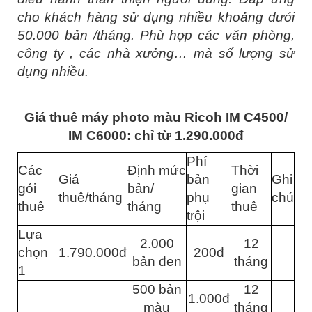
cho khách hàng sử dụng nhiều khoảng dưới
50.000 bản /tháng. Phù hợp các văn phòng,
công ty , các nhà xưởng… mà số lượng sử
dụng nhiều.
Giá thuê máy photo màu Ricoh IM C4500/
IM C6000: chỉ từ 1.290.000đ
Phí
Các
Định mức
Thời
Giá
bản
Ghi
gói
bản/
gian
thuê/tháng
phụ
chú
thuê
tháng
thuê
trội
Lựa
2.000
12
chọn
1.790.000đ
200đ
bản đen
tháng
1
500 bản
12
1.000đ
màu
tháng