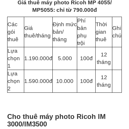
Giá thuê máy photo Ricoh MP 4055/
MP5055: chỉ từ 790.000đ
Phí
Các
Định mức
Thời
Giá
bản
Ghi
gói
bản/
gian
thuê/tháng
phụ
chú
thuê
tháng
thuê
trội
Lựa
12
chọn
1.190.000đ
5.000
100đ
tháng
1
Lựa
12
chọn
1.590.000đ
10.000
100đ
tháng
2
Cho thuê máy photo Ricoh IM
3000/IM3500