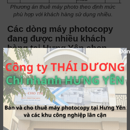
Phương án thuê máy photo theo định mức
phù hợp với khách hàng sử dụng nhiều.
Các dòng máy photocopy
đang được nhiều khách
hàng tại Hưng Yên chọn
Đón
thuê
Một yếu tố quan trọng khi chọn thuê máy
photocopy chất lượng tốt đó là chất lượng
của thiết bị thuê; cụ thể là máy photocopy
lắp cho khách hàng sử dụng. Thông thường
thuê máy photocopy mới 100% là sẽ đảm
bảo được chất lượng. Tuy nhiên giá thuê
máy mới rất cao và thường phải kèm các
điều khoản thuê khắt khe hơn như: Phải ký
hợp đồng lâu dài…; Một phương án khác là