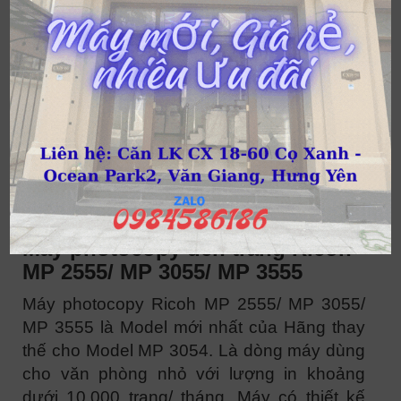
thuê máy photocopy đã qua sử dụng; Tuy
nhiên để đảm bảo chất lượng nên chọn các
dòng máy photocopy đời mới nhất, có năm
sản xuất dưới 5 năm. Chọn thuê máy đã
qua sử dụng giá thuê sẽ rẻ hơn rất nhiều và
thời gian thuê cũng linh động, các điều
khoản thuê cũng dễ hơn…Dưới đây là một
số dòng máy photocopy đời mới được nhiều
khách hàng lựa chọn.
Máy photocopy đen trắng Ricoh
MP 2555/ MP 3055/ MP 3555
Máy photocopy Ricoh MP 2555/ MP 3055/
MP 3555 là Model mới nhất của Hãng thay
thế cho Model MP 3054. Là dòng máy dùng
cho văn phòng nhỏ với lượng in khoảng
dưới 10.000 trang/ tháng. Máy có thiết kế