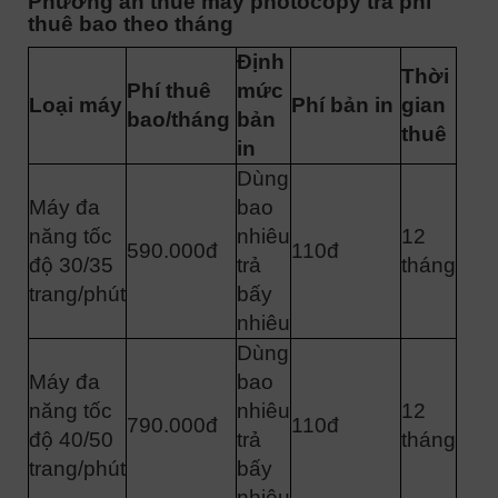
Phương án thuê máy photocopy trả phí
thuê bao theo tháng
Định
Thời
Phí thuê
mức
Loại máy
Phí bản in
gian
bao/tháng
bản
thuê
in
Dùng
Máy đa
bao
năng tốc
nhiêu
12
590.000đ
110đ
độ 30/35
trả
tháng
trang/phút
bấy
nhiêu
Dùng
Máy đa
bao
năng tốc
nhiêu
12
790.000đ
110đ
độ 40/50
trả
tháng
trang/phút
bấy
nhiêu