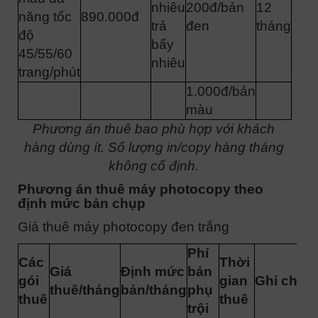
nhiêu
200đ/bản
12
năng tốc
890.000đ
trả
đen
tháng
độ
bấy
45/55/60
nhiêu
trang/phút
1.000đ/bản
màu
Phương án thuê bao phù hợp với khách
hàng dùng ít. Số lượng in/copy hàng tháng
không cố định.
Phương án thuê máy photocopy theo
định mức bản chụp
Giá thuê máy photocopy đen trắng
Phí
Các
Thời
Giá
Định mức
bản
gói
gian
Ghi chú
thuê/tháng
bản/tháng
phụ
thuê
thuê
trội