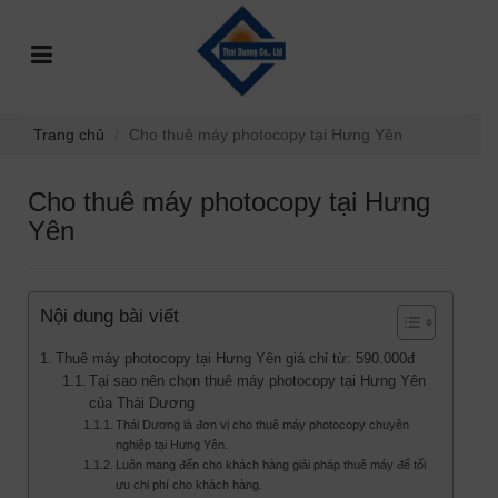
TRANG
GIỚI
DỊCH
SỰ
GÓC
SẢN
CHỦ
THIỆU
VỤ
KIỆN
TƯ
PHẨM
VẤN
Trang chủ
Cho thuê máy photocopy tại Hưng Yên
Cho thuê máy photocopy tại Hưng
Yên
Nội dung bài viết
Thuê máy photocopy tại Hưng Yên giá chỉ từ: 590.000đ
Tại sao nên chọn thuê máy photocopy tại Hưng Yên
của Thái Dương
Thái Dương là đơn vị cho thuê máy photocopy chuyên
nghiệp tại Hưng Yên.
Luôn mang đến cho khách hàng giải pháp thuê máy để tối
ưu chi phí cho khách hàng.