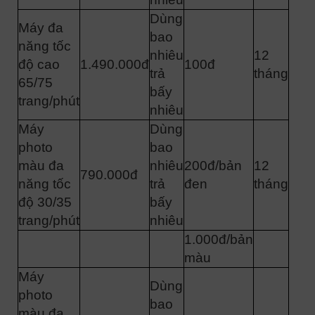
Dùng
Máy đa
bao
năng tốc
nhiêu
12
độ cao
1.490.000đ
100đ
trả
tháng
65/75
bấy
trang/phút
nhiêu
Máy
Dùng
photo
bao
màu đa
nhiêu
200đ/bản
12
790.000đ
năng tốc
trả
đen
tháng
độ 30/35
bấy
trang/phút
nhiêu
1.000đ/bản
màu
Máy
Dùng
photo
bao
màu đa