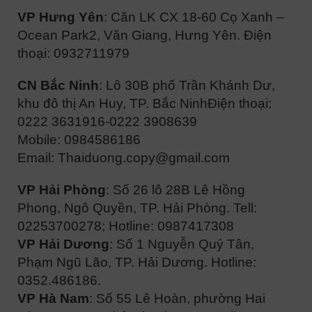
VP Hưng Yên
: Căn LK CX 18-60 Cọ Xanh –
Ocean Park2, Văn Giang, Hưng Yên. Điện
thoại: 0932711979
CN Bắc Ninh
: Lô 30B phố Trần Khánh Dư,
khu đô thị An Huy, TP. Bắc Ninh
Điện thoại:
0222 3631916-0222 3908639
Mobile: 0984586186
Email: Thaiduong.copy@gmail.com
VP Hải Phòng
: Số 26 lô 28B Lê Hồng
Phong, Ngô Quyền, TP. Hải Phòng. Tell:
02253700278; Hotline: 0987417308
VP Hải Dương
: Số 1 Nguyễn Quý Tân,
Phạm Ngũ Lão, TP. Hải Dương. Hotline:
0352.486186.
VP Hà Nam
: Số 55 Lê Hoàn, phường Hai