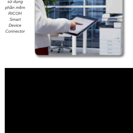
sử dụng
phần mềm
RICOH
Smart
Device
Connector