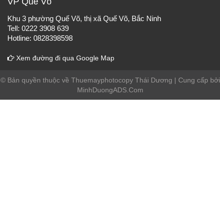
VP Quế Võ
Khu 3 phường Quế Võ, thị xã Quế Võ, Bắc Ninh
Tell: 0222 3908 639
Hotline: 0828398598
Xem đường đi qua Google Map
© Bản quyền thuộc về Thuemayphotocopy Thái Dương | Cung cấp bởi
MinhDuongADS.Com