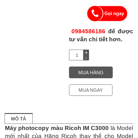
0984586186
để được
tư vấn chi tiết hơn.
Cho
thuê
máy
photocopy
MUA HÀNG
màu
Ricoh
IM
MUA NGAY
C3000
số
lượng
MÔ TẢ
Máy photocopy màu Ricoh IM C3000
là Model
mới nhất của Hãng Ricoh thay thế cho Model