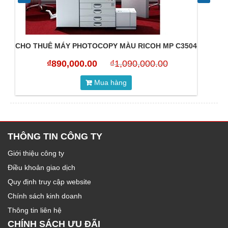
CHO THUÊ MÁY PHOTOCOPY MÀU RICOH MP C3504
C
₫
890,000.00
₫
1,090,000.00
Mua hàng
THÔNG TIN CÔNG TY
Giới thiệu công ty
Điều khoản giao dịch
Quy định truy cập website
Chính sách kinh doanh
Thông tin liên hệ
CHÍNH SÁCH ƯU ĐÃI