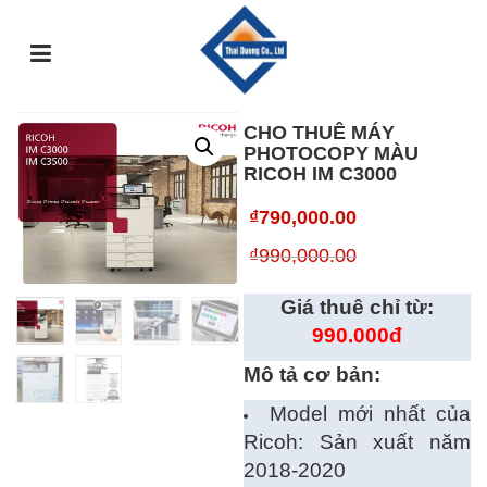
TRANG
GIỚI
DỊCH
SỰ
GÓC
SẢN
CHỦ
THIỆU
VỤ
KIỆN
TƯ
PHẨM
VẤN
CHO THUÊ MÁY
PHOTOCOPY MÀU
RICOH IM C3000
₫
790,000.00
₫
990,000.00
Giá thuê chỉ từ:
9
90.000đ
Mô tả cơ bản:
Model mới nhất của
Ricoh: Sản xuất năm
2018-2020