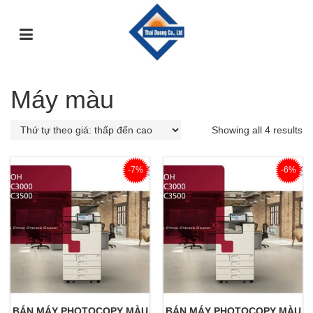
TRANG
GIỚI
DỊCH
SỰ
GÓC
SẢN
CHỦ
THIỆU
VỤ
KIỆN
TƯ
PHẨM
VẤN
Máy màu
Showing all 4 results
-7%
-6%
BÁN MÁY PHOTOCOPY MÀU
BÁN MÁY PHOTOCOPY MÀU