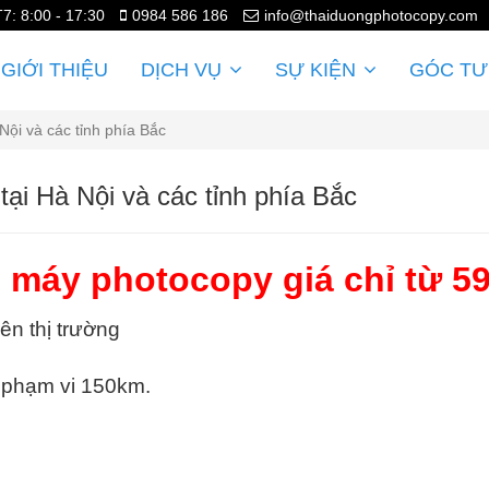
T7: 8:00 - 17:30
0984 586 186
info@thaiduongphotocopy.com
GIỚI THIỆU
DỊCH VỤ
SỰ KIỆN
GÓC TƯ
Nội và các tỉnh phía Bắc
tại Hà Nội và các tỉnh phía Bắc
 máy photocopy giá chỉ từ 5
ên thị trường
g phạm vi 150km.