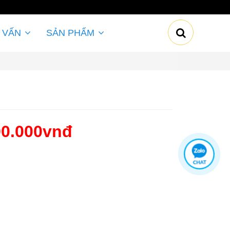
 VẤN
SẢN PHẨM
90.000vnđ