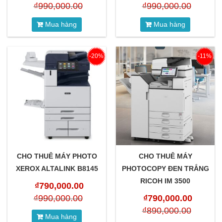
₫
990,000.00
₫
990,000.00
Mua hàng
Mua hàng
-20%
-11%
CHO THUÊ MÁY PHOTO
CHO THUÊ MÁY
XEROX ALTALINK B8145
PHOTOCOPY ĐEN TRẮNG
RICOH IM 3500
₫
790,000.00
₫
990,000.00
₫
790,000.00
₫
890,000.00
Mua hàng