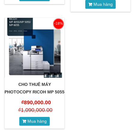
Mua hàng
-18%
CHO THUÊ MÁY
PHOTOCOPY RICOH MP 5055
₫
890,000.00
₫
1,090,000.00
Mua hàng