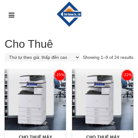
TRANG
GIỚI
DỊCH
SỰ
GÓC
SẢN
CHỦ
THIỆU
VỤ
KIỆN
TƯ
PHẨM
VẤN
Cho Thuê
Showing 1–9 of 24 results
-25%
-22%
CHO THUÊ MÁY
CHO THUÊ MÁY