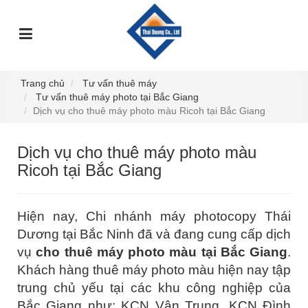
TRANG
GIỚI
DỊCH
SỰ
GÓC
SẢN
CHỦ
THIỆU
VỤ
KIỆN
TƯ
PHẨM
VẤN
Trang chủ
Tư vấn thuê máy
Tư vấn thuê máy photo tại Bắc Giang
Dịch vụ cho thuê máy photo màu Ricoh tại Bắc Giang
Dịch vụ cho thuê máy photo màu
Ricoh tại Bắc Giang
Hiện nay, Chi nhánh máy photocopy Thái
Dương tại Bắc Ninh đã và đang cung cấp dịch
vụ
cho thuê máy photo màu tại Bắc Giang
.
Khách hàng thuê máy photo màu hiện nay tập
trung chủ yếu tại các khu công nghiệp của
Bắc Giang như: KCN Vân Trung, KCN Đình