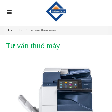
TRANG
GIỚI
DỊCH
SỰ
GÓC
SẢN
CHỦ
THIỆU
VỤ
KIỆN
TƯ
PHẨM
VẤN
Trang chủ
Tư vấn thuê máy
Tư vấn thuê máy