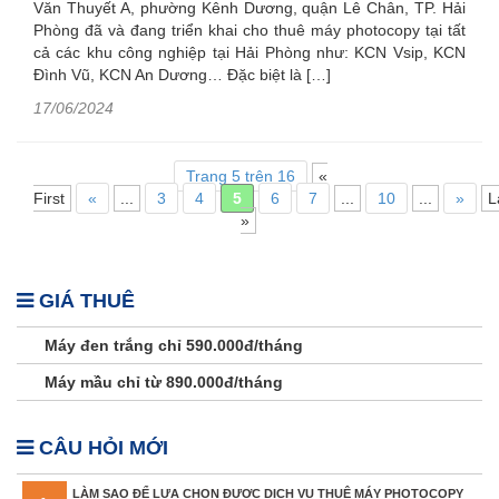
Văn Thuyết A, phường Kênh Dương, quận Lê Chân, TP. Hải
Phòng đã và đang triển khai cho thuê máy photocopy tại tất
cả các khu công nghiệp tại Hải Phòng như: KCN Vsip, KCN
Đình Vũ, KCN An Dương… Đặc biệt là […]
17/06/2024
Trang 5 trên 16
«
First
«
...
3
4
5
6
7
...
10
...
»
L
»
GIÁ THUÊ
Máy đen trắng chỉ 590.000đ/tháng
Máy mầu chỉ từ 890.000đ/tháng
CÂU HỎI MỚI
LÀM SAO ĐỂ LỰA CHỌN ĐƯỢC DỊCH VỤ THUÊ MÁY PHOTOCOPY