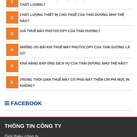
1
CHẤT LƯƠNG?
CHẤT LƯỢNG THIẾT BỊ CHO THUÊ CỦA THÁI DƯƠNG NHƯ THẾ
2
NÀO?
GIÁ THUÊ MÁY PHOTOCOPY CỦA THÁI DƯƠNG?
3
NHỮNG ƯU ĐÃI KHI THUÊ MÁY PHOTOCOPY CỦA THÁI DƯƠNG LÀ
4
GÌ?
KHẢ NĂNG ĐÁP ỨNG DỊCH VỤ CỦA THÁI DƯƠNG NHƯ THẾ NÀO?
5
TRONG THỜI GIAN THUÊ MÁY CÓ PHẢI MẤT THÊM CHI PHÍ MỰC IN
6
KHÔNG?
FACEBOOK
THÔNG TIN CÔNG TY
Giới thiệu công ty