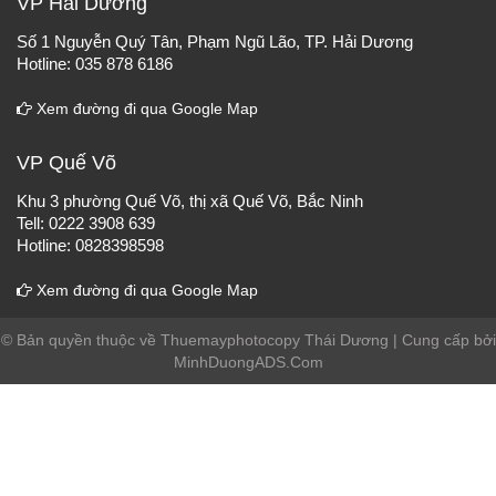
VP Hải Dương
Số 1 Nguyễn Quý Tân, Phạm Ngũ Lão, TP. Hải Dương
Hotline: 035 878 6186
Xem đường đi qua Google Map
VP Quế Võ
Khu 3 phường Quế Võ, thị xã Quế Võ, Bắc Ninh
Tell: 0222 3908 639
Hotline: 0828398598
Xem đường đi qua Google Map
© Bản quyền thuộc về Thuemayphotocopy Thái Dương | Cung cấp bởi
MinhDuongADS.Com