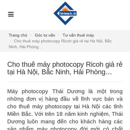
TRANG
GIỚI
DỊCH
SỰ
GÓC
SẢN
CHỦ
THIỆU
VỤ
KIỆN
TƯ
PHẨM
VẤN
Trang chủ
Góc tư vấn
Tư vấn thuê máy
Cho thuê máy photocopy Ricoh giá rẻ tại Hà Nội, Bắc
Ninh, Hải Phòng…
Cho thuê máy photocopy Ricoh giá rẻ
tại Hà Nội, Bắc Ninh, Hải Phòng…
Máy photocopy Thái Dương là một trong
những đơn vị hàng đầu về lĩnh vực bán và
cho thuê máy photocopy tại Hà Nội các tỉnh
Miền Bắc. Với trên 18 năm kinh nghiệm, Thái
Dương luôn mang đến cho khách hàng các
sản phẩm máy photocopy đời mới có chất