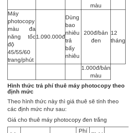
màu
Máy
Dùng
photocopy
bao
màu đa
nhiêu
200đ/bản
12
năng tốc
1.090.000đ
trả
đen
tháng
độ
bấy
45/55/60
nhiêu
trang/phút
1.000đ/bản
màu
Hình thức trả phí thuê máy photocopy theo
định mức
Theo hình thức này thì giá thuê sẽ tính theo
các định mức như sau:
Giá cho thuê máy photocopy đen trắng
Phí