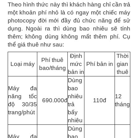
Theo hình thức này thì khách hàng chỉ cần trả
một khoản phí nhỏ là có ngay một chiếc máy
photocopy đời mới đầy đủ chức năng để sử
dụng. Ngoài ra thì dùng bao nhiêu sẽ tính
thêm; không dùng không mất thêm phí. Cụ
thể giá thuê như sau:
Định
Thời
Phí thuê
Loại máy
mức
Phí bản in
gian
bao/tháng
bản in
thuê
Dùng
Máy đa
bao
năng tốc
nhiêu
12
690.000đ
110đ
độ 30/35
trả
tháng
trang/phút
bấy
nhiêu
Dùng
Máy đa
bao