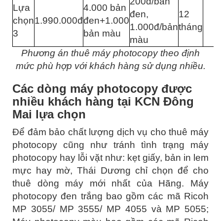
200đ/bản
Lựa
4.000 bản
đen,
12
chọn
1.990.000đ
đen+1.000
1.000đ/bản
tháng
3
bản màu
màu
Phương án thuê máy photocopy theo định
mức phù hợp với khách hàng sử dụng nhiều.
Các dòng máy photocopy được
nhiều khách hàng tại KCN Đông
Mai lựa chọn
Để đảm bảo chất lượng dịch vụ cho thuê máy
photocopy cũng như tránh tình trạng máy
photocopy hay lỗi vặt như: kẹt giấy, bản in lem
mực hay mờ, Thái Dương chỉ chọn để cho
thuê dòng máy mới nhất của Hãng. Máy
photocopy đen trắng bao gồm các mã Ricoh
MP 3055/ MP 3555/ MP 4055 và MP 5055;