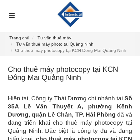
TRANG
GIỚI
DỊCH
SỰ
GÓC
SẢN
CHỦ
THIỆU
VỤ
KIỆN
TƯ
PHẨM
VẤN
Trang chủ
Tư vấn thuê máy
Tư vấn thuê máy photo tại Quảng Ninh
Cho thuê máy photocopy tại KCN Đông Mai Quảng Ninh
Cho thuê máy photocopy tại KCN
Đông Mai Quảng Ninh
Hiện tại, Công ty Thái Dương chi nhánh tại
Số
35A Lê Văn Thuyết A, phường Kênh
Dương, quận Lê Chân, TP. Hải Phòng
đã và
đang triển khai cho thuê máy photocopy tại
Quảng Ninh. Đặc biệt là công ty đã và đang
triển khai
cho thuê máy photocopy tại KCN