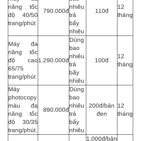
năng tốc
nhiêu
12
790.000đ
110đ
độ 40/50
trả
tháng
trang/phút
bấy
nhiêu
Dùng
Máy đa
bao
năng tốc
nhiêu
12
độ cao
1.290.000đ
100đ
trả
tháng
65/75
bấy
trang/phút
nhiêu
Máy
Dùng
photocopy
bao
màu đa
nhiêu
200đ/bản
12
890.000đ
năng tốc
trả
đen
tháng
độ 30/35
bấy
trang/phút
nhiêu
1.000đ/bản