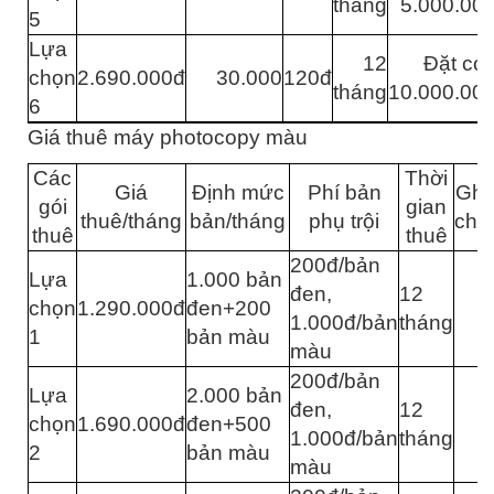
tháng
5.000.00
5
Lựa
12
Đặt cọ
chọn
2.690.000đ
30.000
120đ
tháng
10.000.00
6
Giá thuê máy photocopy màu
Các
Thời
Giá
Định mức
Phí bản
Ghi
gói
gian
thuê/tháng
bản/tháng
phụ trội
chú
thuê
thuê
200đ/bản
Lựa
1.000 bản
đen,
12
chọn
1.290.000đ
đen+200
1.000đ/bản
tháng
1
bản màu
màu
200đ/bản
Lựa
2.000 bản
đen,
12
chọn
1.690.000đ
đen+500
1.000đ/bản
tháng
2
bản màu
màu