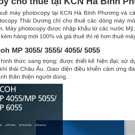
y cho thuê tại KCN Hà Bình P
huê máy photocopy tại KCN Hà Bình Phương và cá
ocopy Thái Dương chỉ cho thuê các dòng máy mới n
m. Máy photocopy được nhập khẩu từ các nước Mỹ
kém hàng mới 100% và giá thuê thì rẻ hơn thuê má
oh MP 3055/ 3555/ 4055/ 5055
hình thức sang trọng; được thiết kế hiện đại; sử d
khí thái Châu Âu. Giao diện điều khiển cảm ứng đ
nh thân thiện người dùng.