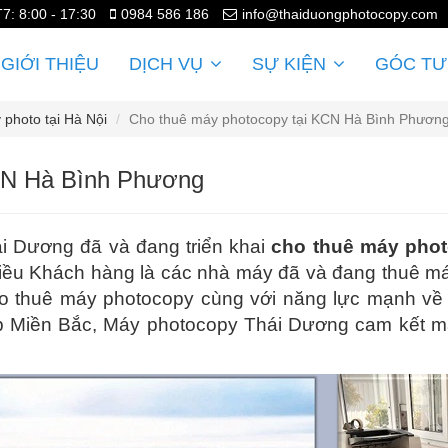
T7: 8:00 - 17:30
0984 586 186
info@thaiduongphotocopy.com
GIỚI THIỆU
DỊCH VỤ
SỰ KIỆN
GÓC TƯ
photo tại Hà Nội
Cho thuê máy photocopy tại KCN Hà Bình Phươn
CN Hà Bình Phương
i Dương đã và đang triển khai
cho thuê máy pho
iều Khách hàng là các nhà máy đã và đang thuê má
ho thuê máy photocopy cùng với năng lực mạnh v
 Miền Bắc, Máy photocopy Thái Dương cam kết mang