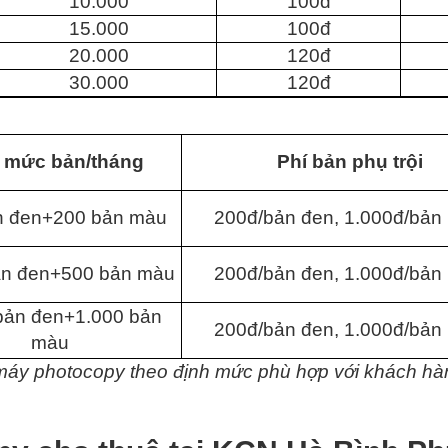
10.000
100đ
15.000
100đ
20.000
120đ
30.000
120đ
 mức bản/tháng
Phí bản phụ trội
n đen+200 bản màu
200đ/bản đen, 1.000đ/bản
ản đen+500 bản màu
200đ/bản đen, 1.000đ/bản
bản đen+1.000 bản
200đ/bản đen, 1.000đ/bản
màu
áy photocopy theo định mức phù hợp với khách hà