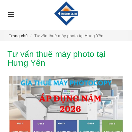
TRANG
GIỚI
DỊCH
SỰ
GÓC
SẢN
CHỦ
THIỆU
VỤ
KIỆN
TƯ
PHẨM
VẤN
Trang chủ
Tư vấn thuê máy photo tại Hưng Yên
Tư vấn thuê máy photo tại
Hưng Yên