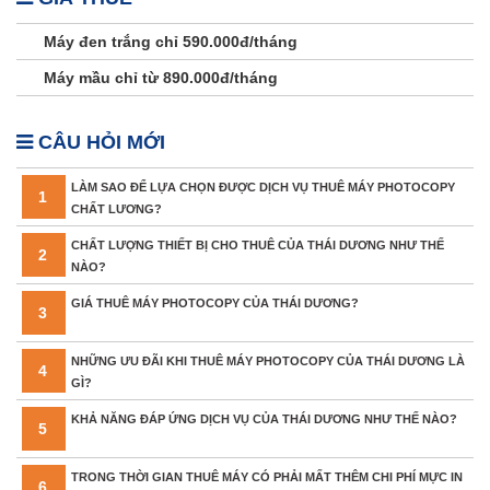
Máy đen trắng chỉ 590.000đ/tháng
Máy mầu chỉ từ 890.000đ/tháng
CÂU HỎI MỚI
LÀM SAO ĐỂ LỰA CHỌN ĐƯỢC DỊCH VỤ THUÊ MÁY PHOTOCOPY
1
CHẤT LƯƠNG?
CHẤT LƯỢNG THIẾT BỊ CHO THUÊ CỦA THÁI DƯƠNG NHƯ THẾ
2
NÀO?
GIÁ THUÊ MÁY PHOTOCOPY CỦA THÁI DƯƠNG?
3
NHỮNG ƯU ĐÃI KHI THUÊ MÁY PHOTOCOPY CỦA THÁI DƯƠNG LÀ
4
GÌ?
KHẢ NĂNG ĐÁP ỨNG DỊCH VỤ CỦA THÁI DƯƠNG NHƯ THẾ NÀO?
5
TRONG THỜI GIAN THUÊ MÁY CÓ PHẢI MẤT THÊM CHI PHÍ MỰC IN
6