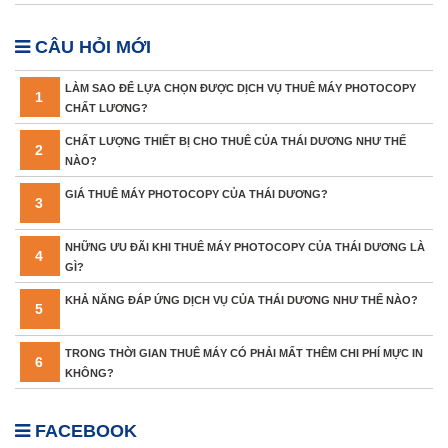
CÂU HỎI MỚI
LÀM SAO ĐỂ LỰA CHỌN ĐƯỢC DỊCH VỤ THUÊ MÁY PHOTOCOPY
1
CHẤT LƯƠNG?
CHẤT LƯỢNG THIẾT BỊ CHO THUÊ CỦA THÁI DƯƠNG NHƯ THẾ
2
NÀO?
GIÁ THUÊ MÁY PHOTOCOPY CỦA THÁI DƯƠNG?
3
NHỮNG ƯU ĐÃI KHI THUÊ MÁY PHOTOCOPY CỦA THÁI DƯƠNG LÀ
4
GÌ?
KHẢ NĂNG ĐÁP ỨNG DỊCH VỤ CỦA THÁI DƯƠNG NHƯ THẾ NÀO?
5
TRONG THỜI GIAN THUÊ MÁY CÓ PHẢI MẤT THÊM CHI PHÍ MỰC IN
6
KHÔNG?
FACEBOOK