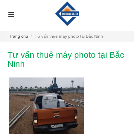
TRANG
GIỚI
DỊCH
SỰ
GÓC
SẢN
CHỦ
THIỆU
VỤ
KIỆN
TƯ
PHẨM
VẤN
Trang chủ
Tư vấn thuê máy photo tại Bắc Ninh
Tư vấn thuê máy photo tại Bắc
Ninh