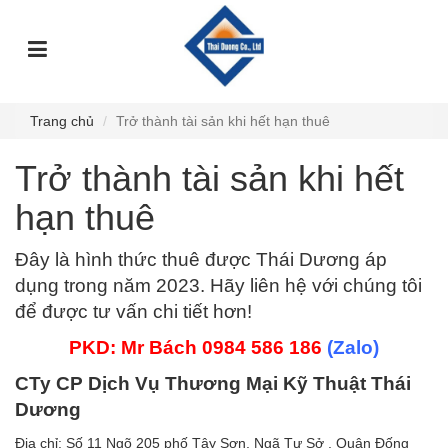
TRANG
GIỚI
DỊCH
SỰ
GÓC
SẢN
CHỦ
THIỆU
VỤ
KIỆN
TƯ
PHẨM
VẤN
Trang chủ
Trở thành tài sản khi hết hạn thuê
Trở thành tài sản khi hết
hạn thuê
Đây là hình thức thuê được Thái Dương áp
dụng trong năm 2023. Hãy liên hệ với chúng tôi
để được tư vấn chi tiết hơn!
PKD: Mr Bách 0984 586 186
(Zalo)
CTy CP Dịch Vụ Thương Mại Kỹ Thuật Thái
Dương
Địa chỉ: Số 11 Ngõ 205 phố Tây Sơn, Ngã Tư Sở , Quận Đống