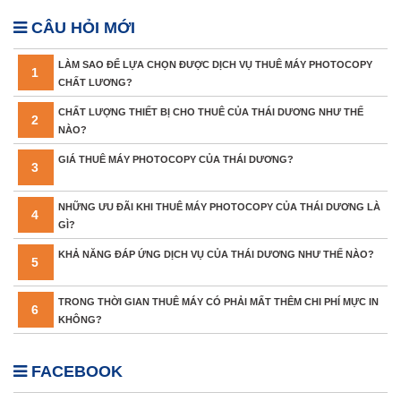
CÂU HỎI MỚI
LÀM SAO ĐỂ LỰA CHỌN ĐƯỢC DỊCH VỤ THUÊ MÁY PHOTOCOPY
1
CHẤT LƯƠNG?
CHẤT LƯỢNG THIẾT BỊ CHO THUÊ CỦA THÁI DƯƠNG NHƯ THẾ
2
NÀO?
GIÁ THUÊ MÁY PHOTOCOPY CỦA THÁI DƯƠNG?
3
NHỮNG ƯU ĐÃI KHI THUÊ MÁY PHOTOCOPY CỦA THÁI DƯƠNG LÀ
4
GÌ?
KHẢ NĂNG ĐÁP ỨNG DỊCH VỤ CỦA THÁI DƯƠNG NHƯ THẾ NÀO?
5
TRONG THỜI GIAN THUÊ MÁY CÓ PHẢI MẤT THÊM CHI PHÍ MỰC IN
6
KHÔNG?
FACEBOOK