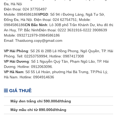
Đa, Hà Nội
Điện thoại: 024 37755497
Mobile: 0984586186
VPGD
: Số 94 i Đường Láng, Ngã Tư Sở,
Đống Đa, Hà Nội. Điện thoại: 024 62754751; Mobile:
0984586186
CN Bắc Ninh
: Lô 30B phố Trần Khánh Dư, khu đô thị
An Huy, TP. Bắc NinhĐiện thoại: 0222 3631916-0222 3908639
Mobile: 0932711979-0984586186
Email: Thaiduong.copy@gmail.com
VP Hải Phòng
: Số 26 lô 28B Lê Hồng Phong, Ngô Quyền, TP. Hải
Phòng. Tell: 02253759994; Hotline: 0987417308
VP Hải Dương
: Số 1 Nguyễn Quý Tân, Phạm Ngũ Lão, TP. Hải
Dương. Hotline: 0912063096.
VP Hà Nam
: Số 55 Lê Hoàn, phường Hai Bà Trưng, TP.Phủ Lý,
Hà Nam. Hotline: 0904914636
GIÁ THUÊ
Máy đen trắng chỉ 590.000đ/tháng
Máy mầu chỉ từ 890.000đ/tháng