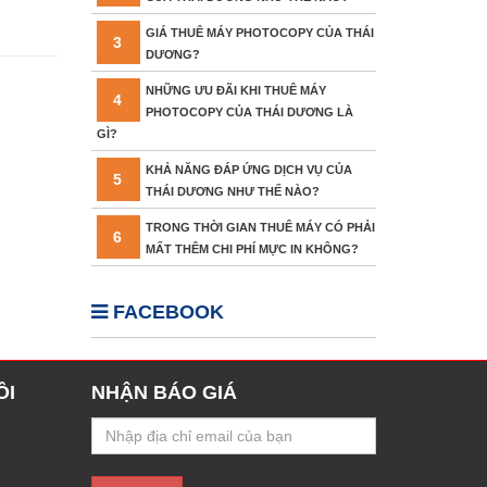
GIÁ THUÊ MÁY PHOTOCOPY CỦA THÁI
3
DƯƠNG?
NHỮNG ƯU ĐÃI KHI THUÊ MÁY
4
PHOTOCOPY CỦA THÁI DƯƠNG LÀ
GÌ?
KHẢ NĂNG ĐÁP ỨNG DỊCH VỤ CỦA
5
THÁI DƯƠNG NHƯ THẾ NÀO?
TRONG THỜI GIAN THUÊ MÁY CÓ PHẢI
6
MẤT THÊM CHI PHÍ MỰC IN KHÔNG?
FACEBOOK
ÔI
NHẬN BÁO GIÁ