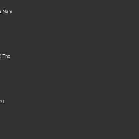
Hà Nam
ú Thọ
ng