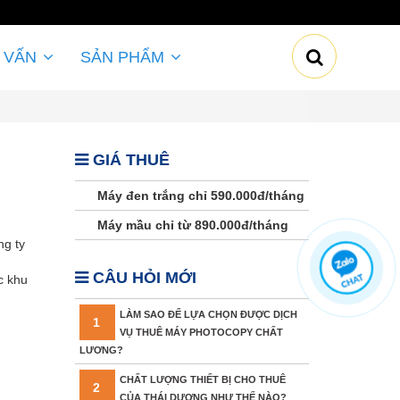
 VẤN
SẢN PHẨM
GIÁ THUÊ
Máy đen trắng chỉ 590.000đ/tháng
Máy mầu chỉ từ 890.000đ/tháng
ng ty
CÂU HỎI MỚI
c khu
LÀM SAO ĐỂ LỰA CHỌN ĐƯỢC DỊCH
1
VỤ THUÊ MÁY PHOTOCOPY CHẤT
LƯƠNG?
CHẤT LƯỢNG THIẾT BỊ CHO THUÊ
2
CỦA THÁI DƯƠNG NHƯ THẾ NÀO?