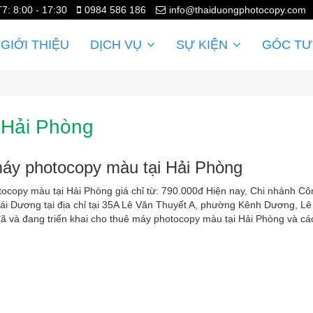
T7: 8:00 - 17:30
0984 586 186
info@thaiduongphotocopy.com
GIỚI THIỆU
DỊCH VỤ
SỰ KIỆN
GÓC TƯ
 Hải Phòng
áy photocopy màu tại Hải Phòng
ocopy màu tại Hải Phòng giá chỉ từ: 790.000đ Hiện nay, Chi nhánh Cô
i Dương tại địa chỉ tại 35A Lê Văn Thuyết A, phường Kênh Dương, Lê
ã và đang triển khai cho thuê máy photocopy màu tại Hải Phòng và cá