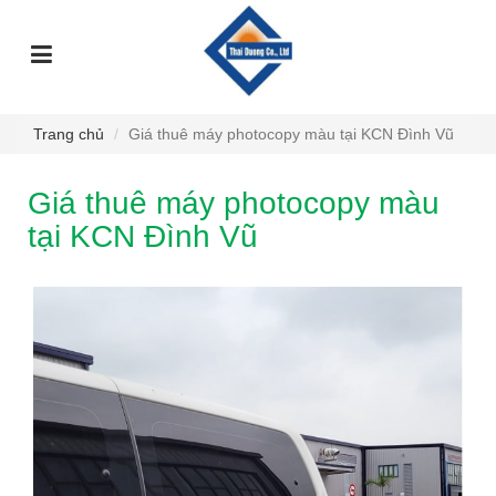
TRANG
GIỚI
DỊCH
SỰ
GÓC
SẢN
CHỦ
THIỆU
VỤ
KIỆN
TƯ
PHẨM
VẤN
Trang chủ
Giá thuê máy photocopy màu tại KCN Đình Vũ
Giá thuê máy photocopy màu
tại KCN Đình Vũ