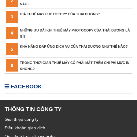
2
NÀO?
GIÁ THUÊ MÁY PHOTOCOPY CỦA THÁI DƯƠNG?
3
NHỮNG ƯU ĐÃI KHI THUÊ MÁY PHOTOCOPY CỦA THÁI DƯƠNG LÀ
4
GÌ?
KHẢ NĂNG ĐÁP ỨNG DỊCH VỤ CỦA THÁI DƯƠNG NHƯ THẾ NÀO?
5
TRONG THỜI GIAN THUÊ MÁY CÓ PHẢI MẤT THÊM CHI PHÍ MỰC IN
6
KHÔNG?
FACEBOOK
THÔNG TIN CÔNG TY
Giới thiệu công ty
Điều khoản giao dịch
Quy định truy cập website