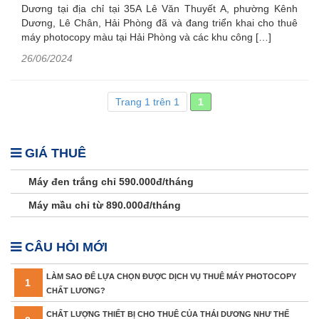
Dương tại địa chỉ tại 35A Lê Văn Thuyết A, phường Kênh
Dương, Lê Chân, Hải Phòng đã và đang triển khai cho thuê
máy photocopy màu tại Hải Phòng và các khu công […]
26/06/2024
Trang 1 trên 1
1
GIÁ THUÊ
Máy đen trắng chỉ 590.000đ/tháng
Máy mầu chỉ từ 890.000đ/tháng
CÂU HỎI MỚI
LÀM SAO ĐỂ LỰA CHỌN ĐƯỢC DỊCH VỤ THUÊ MÁY PHOTOCOPY
1
CHẤT LƯƠNG?
CHẤT LƯỢNG THIẾT BỊ CHO THUÊ CỦA THÁI DƯƠNG NHƯ THẾ