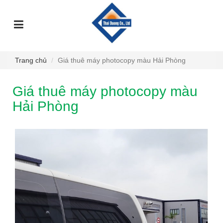
TRANG
GIỚI
DỊCH
SỰ
GÓC
SẢN
CHỦ
THIỆU
VỤ
KIỆN
TƯ
PHẨM
VẤN
Trang chủ
Giá thuê máy photocopy màu Hải Phòng
Giá thuê máy photocopy màu
Hải Phòng