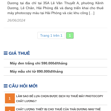
Dương tại địa chỉ tại 35A Lê Văn Thuyết A, phường Kênh
Dương, Lê Chân, Hải Phòng đã và đang triển khai cho thuê
máy photocopy màu tại Hải Phòng và các khu công […]
26/06/2024
Trang 1 trên 1
1
GIÁ THUÊ
Máy đen trắng chỉ 590.000đ/tháng
Máy mầu chỉ từ 890.000đ/tháng
CÂU HỎI MỚI
LÀM SAO ĐỂ LỰA CHỌN ĐƯỢC DỊCH VỤ THUÊ MÁY PHOTOCOPY
1
CHẤT LƯƠNG?
CHẤT LƯỢNG THIẾT BỊ CHO THUÊ CỦA THÁI DƯƠNG NHƯ THẾ