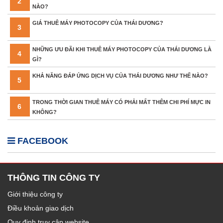
2
NÀO?
GIÁ THUÊ MÁY PHOTOCOPY CỦA THÁI DƯƠNG?
3
NHỮNG ƯU ĐÃI KHI THUÊ MÁY PHOTOCOPY CỦA THÁI DƯƠNG LÀ
4
GÌ?
KHẢ NĂNG ĐÁP ỨNG DỊCH VỤ CỦA THÁI DƯƠNG NHƯ THẾ NÀO?
5
TRONG THỜI GIAN THUÊ MÁY CÓ PHẢI MẤT THÊM CHI PHÍ MỰC IN
6
KHÔNG?
FACEBOOK
THÔNG TIN CÔNG TY
Giới thiệu công ty
Điều khoản giao dịch
Quy định truy cập website