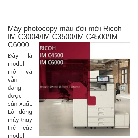
Máy photocopy màu đời mới Ricoh
IM C3004/IM C3500/IM C4500/IM
C6000
Đây là
model
mới và
vẫn
đang
được
sản xuất.
Là dòng
máy thay
thế các
model