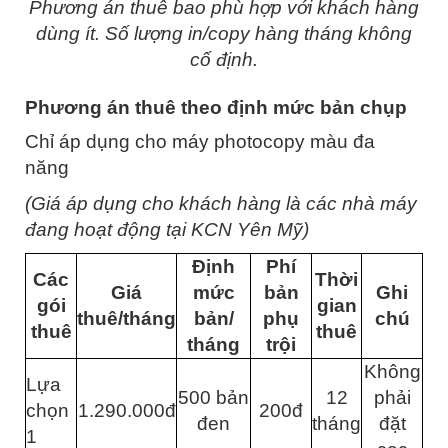
Phương án thuê bao phù hợp với khách hàng
dùng ít. Số lượng in/copy hàng tháng không
cố định.
Phương án thuê theo định mức bản chụp
Chỉ áp dụng cho máy photocopy màu đa
năng
(Giá áp dụng cho khách hàng là các nhà máy
đang hoạt động tại KCN Yên Mỹ)
Định
Phí
Các
Thời
Giá
mức
bản
Ghi
gói
gian
thuê/tháng
bản/
phụ
chú
thuê
thuê
tháng
trội
Không
Lựa
500 bản
12
phải
chọn
1.290.000đ
200đ
đen
tháng
đặt
1