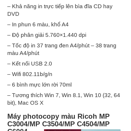
– Khả năng in trực tiếp lên bìa đĩa CD hay
DVD
– In phun 6 màu, khổ A4
– Độ phân giải 5.760×1.440 dpi
– Tốc độ in 37 trang đen A4/phút – 38 trang
màu A4/phút
– Kết nối USB 2.0
– Wifi 802.11b/g/n
– 6 bình mực lớn rời 70ml
– Tương thích Win 7, Win 8.1, Win 10 (32, 64
bit), Mac OS X
Máy photocopy màu Ricoh MP
C3004/MP C3504/MP C4504/MP