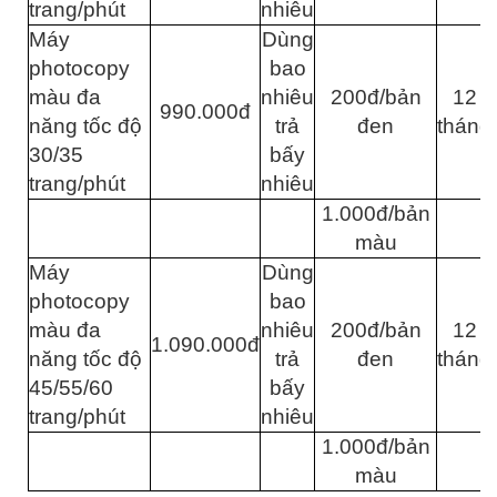
trang/phút
nhiêu
Máy
Dùng
photocopy
bao
màu đa
nhiêu
200đ/bản
12
990.000đ
năng tốc độ
trả
đen
tháng
30/35
bấy
trang/phút
nhiêu
1.000đ/bản
màu
Máy
Dùng
photocopy
bao
màu đa
nhiêu
200đ/bản
12
1.090.000đ
năng tốc độ
trả
đen
tháng
45/55/60
bấy
trang/phút
nhiêu
1.000đ/bản
màu