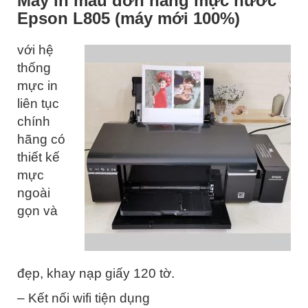
Máy in màu đơn năng mực nước
Epson L805 (máy mới 100%)
với hệ
thống
mực in
liên tục
chính
hãng có
thiết kế
mực
ngoài
gọn và
đẹp, khay nạp giấy 120 tờ.
– Kết nối wifi tiện dụng