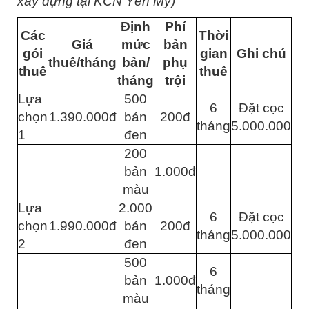
xây dựng tại KCN Yên Mỹ)
Định
Phí
Các
Thời
Giá
mức
bản
gói
gian
Ghi chú
thuê/tháng
bản/
phụ
thuê
thuê
tháng
trội
Lựa
500
6
Đặt cọc
chọn
1.390.000đ
bản
200đ
tháng
5.000.000
1
đen
200
bản
1.000đ
màu
Lựa
2.000
6
Đặt cọc
chọn
1.990.000đ
bản
200đ
tháng
5.000.000
2
đen
500
6
bản
1.000đ
tháng
màu