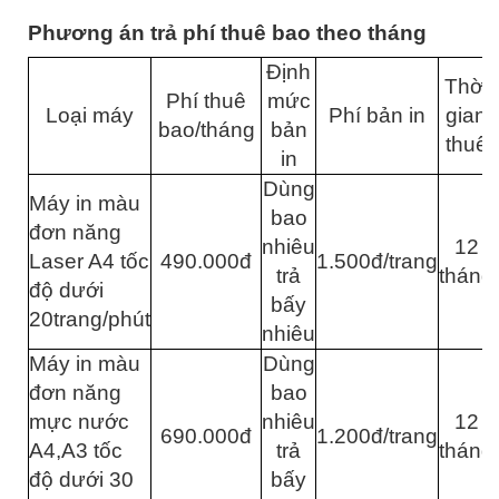
Phương án trả phí thuê bao theo tháng
Định
Thời
Phí thuê
mức
Loại máy
Phí bản in
gian
bao/tháng
bản
thuê
in
Dùng
Máy in màu
bao
đơn năng
nhiêu
12
Laser A4 tốc
490.000đ
1.500đ/trang
trả
tháng
độ dưới
bấy
20trang/phút
nhiêu
Máy in màu
Dùng
đơn năng
bao
mực nước
nhiêu
12
690.000đ
1.200đ/trang
A4,A3 tốc
trả
tháng
độ dưới 30
bấy