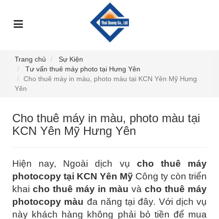
TRANG
GIỚI
DỊCH
SỰ
GÓC
SẢN
CHỦ
THIỆU
VỤ
KIỆN
TƯ
PHẨM
VẤN
Trang chủ
Sự Kiện
Tư vấn thuê máy photo tại Hưng Yên
Cho thuê máy in màu, photo màu tại KCN Yên Mỹ Hưng
Yên
Cho thuê máy in màu, photo màu tại
KCN Yên Mỹ Hưng Yên
Hiện nay, Ngoài dịch vụ
cho thuê máy
photocopy tại KCN Yên Mỹ
Công ty còn triển
khai
cho thuê máy in màu
và
cho thuê máy
photocopy màu
đa năng tại đây. Với dịch vụ
này khách hàng không phải bỏ tiền để mua