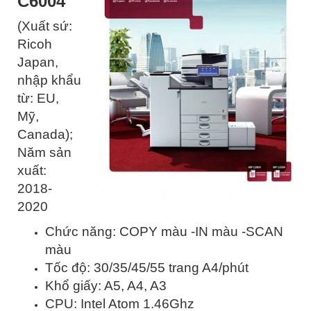
C6004
(Xuất sứ:
Ricoh
Japan,
nhập khẩu
từ: EU,
Mỹ,
Canada);
Năm sản
xuất:
2018-
2020
Chức năng: COPY màu -IN màu -SCAN
màu
Tốc độ: 30/35/45/55 trang A4/phút
Khổ giấy: A5, A4, A3
CPU: Intel Atom 1.46Ghz