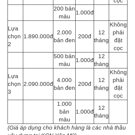
cọc
200 bản
1.000đ
màu
Không
Lựa
2.000
12
phải
chọn
1.890.000đ
200đ
bản đen
tháng
đặt
2
cọc
500 bản
12
1.000đ
màu
tháng
Không
Lựa
4.000
12
phải
chọn
2.090.000đ
200đ
bản đen
tháng
đặt
3
cọc
1.000
12
bản
1.000đ
tháng
màu
(Giá áp dụng cho khách hàng là các nhà thầu