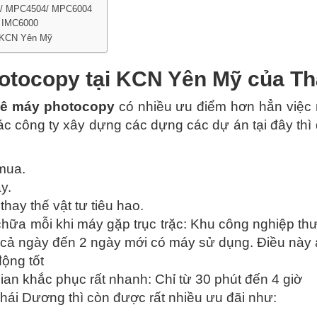
4/ MPC4504/ MPC6004
/ IMC6000
i KCN Yên Mỹ
hotocopy tại KCN Yên Mỹ của T
ê máy photocopy
có nhiều ưu điểm hơn hẳn việc 
 công ty xây dựng các dựng các dự án tại đây thì 
 mua.
y.
hay thế vật tư tiêu hao.
chữa mỗi khi máy gặp trục trặc: Khu công nghiệp th
t cả ngày đến 2 ngày mới có máy sử dụng. Điều này
động tốt
gian khắc phục rất nhanh: Chỉ từ 30 phút đến 4 giờ
hái Dương thì còn được rất nhiều ưu đãi như: