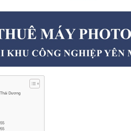
 Thái Dương
555
055