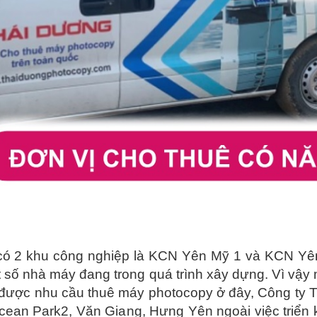
có 2 khu công nghiệp là KCN Yên Mỹ 1 và KCN Yên
 số nhà máy đang trong quá trình xây dựng. Vì vậ
được nhu cầu thuê máy photocopy ở đây, Công ty 
cean Park2, Văn Giang, Hưng Yên ngoài việc triển 