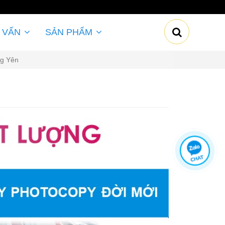
 VẤN
SẢN PHẨM
ng Yên