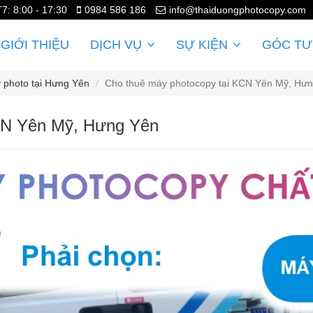
T7: 8:00 - 17:30
0984 586 186
info@thaiduongphotocopy.com
GIỚI THIỆU
DỊCH VỤ
SỰ KIỆN
GÓC TƯ
 photo tại Hưng Yên
Cho thuê máy photocopy tại KCN Yên Mỹ, Hư
CN Yên Mỹ, Hưng Yên