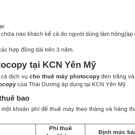
ại
a chữa nào khách kể cả do người dùng làm hỏng(áp 
các hợp đồng dài trên 3 năm.
tocopy tại KCN Yên Mỹ
cả dịch vụ
cho thuê máy photocopy
đen trắng v
tocopy
của Thái Dương áp dụng tại KCN Yên Mỹ
 thuê bao
một khoản phí để thuê máy theo tháng và hàng thá
Phí thuê
Định mức bả