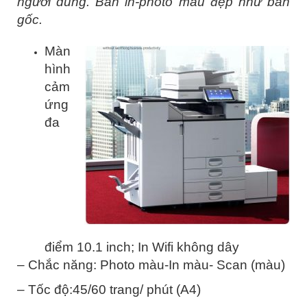
người dùng. Bản in-photo mầu đẹp như bản
gốc.
Màn
hình
cảm
ứng
đa
điểm 10.1 inch; In Wifi không dây
– Chắc năng: Photo màu-In màu- Scan (màu)
– Tốc độ:45/60 trang/ phút (A4)