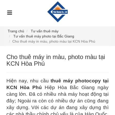
TRANG
GIỚI
DỊCH
SỰ
GÓC
SẢN
CHỦ
THIỆU
VỤ
KIỆN
TƯ
PHẨM
VẤN
Trang chủ
Tư vấn thuê máy
Tư vấn thuê máy photo tại Bắc Giang
Cho thuê máy in màu, photo màu tại KCN Hòa Phú
Cho thuê máy in màu, photo màu tại
KCN Hòa Phú
Hiện nay, nhu cầu
thuê máy photocopy tại
KCN Hòa Phú
Hiệp Hòa Bắc Giang ngày
càng lớn. Đã có nhiều nhà máy hoạt động tại
đây; Ngoài ra còn có nhiều dự án cũng đang
xây dựng. Với các dự án đang xây dựng thì
các nhà thầu chính chủ yếu là của Hàn Quốc,