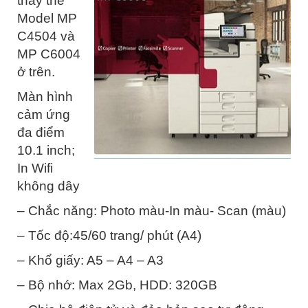
thay thế
Model MP
C4504 và
MP C6004
ở trên.
Màn hình
cảm ứng
đa điểm
10.1 inch;
In Wifi
không dây
– Chắc năng: Photo màu-In màu- Scan (màu)
– Tốc độ:45/60 trang/ phút (A4)
– Khổ giấy: A5 – A4 – A3
– Bộ nhớ: Max 2Gb, HDD: 320GB