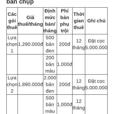
bản chụp
Định
Phí
Các
Thời
Giá
mức
bản
gói
gian
Ghi chú
thuê/tháng
bản/
phụ
thuê
thuê
tháng
trội
Lựa
500
12
Đặt cọc
chọn
1.290.000đ
bản
200đ
tháng
5.000.000
1
đen
200
bản
1.000đ
màu
Lựa
2.000
12
Đặt cọc
chọn
1.890.000đ
bản
200đ
tháng
5.000.000
2
đen
500
12
bản
1.000đ
tháng
màu