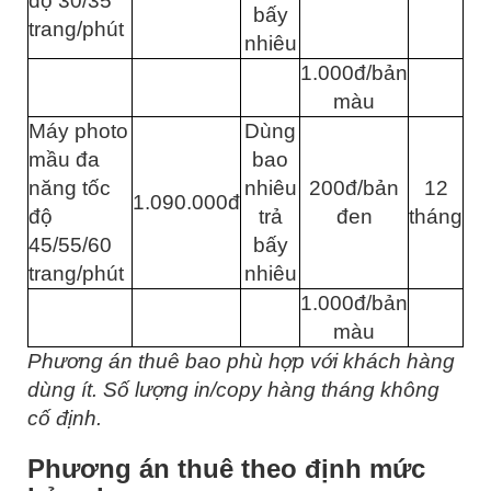
độ 30/35
bấy
trang/phút
nhiêu
1.000đ/bản
màu
Máy photo
Dùng
mầu đa
bao
năng tốc
nhiêu
200đ/bản
12
1.090.000đ
độ
trả
đen
tháng
45/55/60
bấy
trang/phút
nhiêu
1.000đ/bản
màu
Phương án thuê bao phù hợp với khách hàng
dùng ít. Số lượng in/copy hàng tháng không
cố định.
Phương án thuê theo định mức