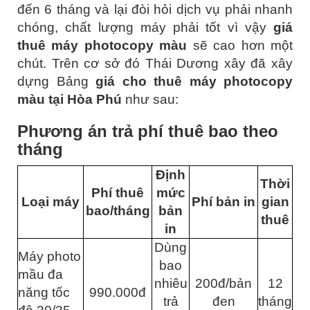
đến 6 tháng và lại đòi hỏi dịch vụ phải nhanh
chóng, chất lượng máy phải tốt vì vậy
giá
thuê máy photocopy màu
sẽ cao hơn một
chút. Trên cơ sở đó Thái Dương xây đã xây
dựng Bảng
giá cho thuê máy photocopy
màu tại Hòa Phú
như sau:
Phương án trả phí thuê bao theo
tháng
Định
Thời
Phí thuê
mức
Loại máy
Phí bản in
gian
bao/tháng
bản
thuê
in
Dùng
Máy photo
bao
mầu đa
nhiêu
200đ/bản
12
năng tốc
990.000đ
trả
đen
tháng