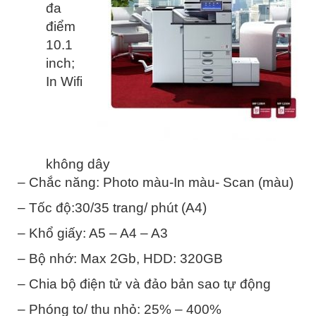
đa
điểm
10.1
inch;
In Wifi
không dây
– Chắc năng: Photo màu-In màu- Scan (màu)
– Tốc độ:30/35 trang/ phút (A4)
– Khổ giấy: A5 – A4 – A3
– Bộ nhớ: Max 2Gb, HDD: 320GB
– Chia bộ điện tử và đảo bản sao tự động
– Phóng to/ thu nhỏ: 25% – 400%