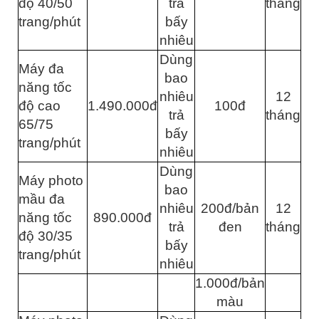
độ 40/50
trả
tháng
trang/phút
bấy
nhiêu
Dùng
Máy đa
bao
năng tốc
nhiêu
12
độ cao
1.490.000đ
100đ
trả
tháng
65/75
bấy
trang/phút
nhiêu
Dùng
Máy photo
bao
mầu đa
nhiêu
200đ/bản
12
năng tốc
890.000đ
trả
đen
tháng
độ 30/35
bấy
trang/phút
nhiêu
1.000đ/bản
màu