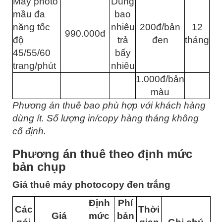
Máy photo
Dùng
mầu đa
bao
năng tốc
nhiêu
200đ/bản
12
990.000đ
độ
trả
đen
tháng
45/55/60
bấy
trang/phút
nhiêu
1.000đ/bản
màu
Phương án thuê bao phù hợp với khách hàng
dùng ít. Số lượng in/copy hàng tháng không
cố định.
Phương án thuê theo định mức
bản chụp
Giá thuê máy photocopy đen trắng
Định
Phí
Các
Thời
Giá
mức
bản