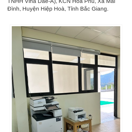
TNHH Vina Dae-A), KCN Hòa Phú, Xã Mai
Đình, Huyện Hiệp Hoà, Tỉnh Bắc Giang.