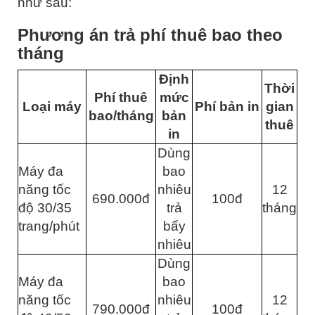
như sau:
Phương án trả phí thuê bao theo
tháng
Định
Thời
Phí thuê
mức
Loại máy
Phí bản in
gian
bao/tháng
bản
thuê
in
Dùng
Máy đa
bao
năng tốc
nhiêu
12
690.000đ
100đ
độ 30/35
trả
tháng
trang/phút
bấy
nhiêu
Dùng
Máy đa
bao
năng tốc
nhiêu
12
790.000đ
100đ