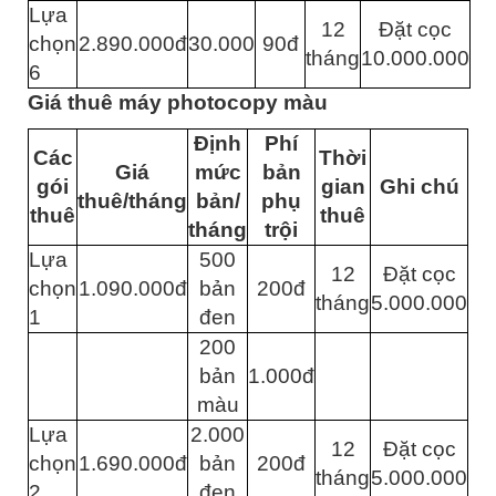
Lựa
12
Đặt cọc
chọn
2.890.000đ
30.000
90đ
tháng
10.000.000
6
Giá thuê máy photocopy màu
Định
Phí
Các
Thời
Giá
mức
bản
gói
gian
Ghi chú
thuê/tháng
bản/
phụ
thuê
thuê
tháng
trội
Lựa
500
12
Đặt cọc
chọn
1.090.000đ
bản
200đ
tháng
5.000.000
1
đen
200
bản
1.000đ
màu
Lựa
2.000
12
Đặt cọc
chọn
1.690.000đ
bản
200đ
tháng
5.000.000
2
đen