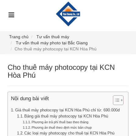
TRANG
GIỚI
DỊCH
SỰ
GÓC
SẢN
CHỦ
THIỆU
VỤ
KIỆN
TƯ
PHẨM
VẤN
Trang chủ
Tư vấn thuê máy
Tư vấn thuê máy photo tại Bắc Giang
Cho thuê máy photocopy tại KCN Hòa Phú
Cho thuê máy photocopy tại KCN
Hòa Phú
Nội dung bài viết
Giá thuê máy photocopy tại KCN Hòa Phú chỉ từ: 690.000đ
Bảng giá thuê máy photocopy tại KCN Hòa Phú
Phương án trả phí thuê bao theo tháng
Phương án thuê theo định mức bản chụp
Các loại máy photocopy cho thuê tại KCN Hòa Phú