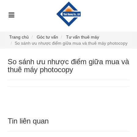
TRANG
GIỚI
DỊCH
SỰ
GÓC
SẢN
CHỦ
THIỆU
VỤ
KIỆN
TƯ
PHẨM
VẤN
Trang chủ
Góc tư vấn
Tư vấn thuê máy
So sánh ưu nhược điểm giữa mua và thuê máy photocopy
So sánh ưu nhược điểm giữa mua và
thuê máy photocopy
Tin liên quan