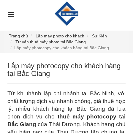
TRANG
GIỚI
DỊCH
SỰ
GÓC
SẢN
CHỦ
THIỆU
VỤ
KIỆN
TƯ
PHẨM
VẤN
Trang chủ
Lắp máy photo cho khách
Sự Kiện
Tư vấn thuê máy photo tại Bắc Giang
Lắp máy photocopy cho khách hàng tại Bắc Giang
Lắp máy photocopy cho khách hàng
tại Bắc Giang
Từ khi thành lập chi nhánh tại Bắc Ninh, với
chất lượng dịch vụ nhanh chóng, giá thuê hợp
lý, nhiều khách hàng tại Bắc Giang đã lựa
chọn dịch vụ cho
thuê máy photocopy tại
Bắc Giang
của Thái Dương. Khách hàng chủ
yếu hiện nay của Thái Dương tập chung tại