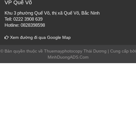
VP Quế Võ
Khu 3 phường Quế Võ, thị xã Quế Võ, Bắc Ninh
Tell: 0222 3908 639
Hotline: 0828398598
Xem đường đi qua Google Map
© Bản quyền thuộc về Thuemayphotocopy Thái Dương | Cung cấp bởi
MinhDuongADS.Com