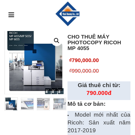
TRANG
GIỚI
DỊCH
SỰ
GÓC
SẢN
CHỦ
THIỆU
VỤ
KIỆN
TƯ
PHẨM
VẤN
CHO THUÊ MÁY
PHOTOCOPY RICOH
MP 4055
₫
790,000.00
₫
990,000.00
Giá thuê chỉ từ:
7
90.000đ
Mô tả cơ bản:
Model mới nhất của
Ricoh: Sản xuất năm
2017-2019