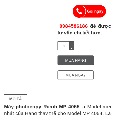
0984586186
để được
tư vấn chi tiết hơn.
Cho
thuê
máy
photocopy
MUA HÀNG
Ricoh
MP
4055
MUA NGAY
số
lượng
MÔ TẢ
Máy photocopy Ricoh MP 4055
là Model mới
nhất của Hãng thay thế cho Model MP 4054. Là