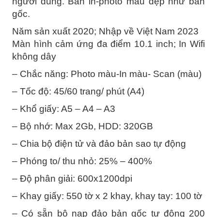
người dùng. Bản in-photo màu đẹp như bản
gốc.
Năm sản xuất 2020; Nhập về Việt Nam 2023
Màn hình cảm ứng đa điểm 10.1 inch; In Wifi
không dây
– Chắc năng: Photo màu-In màu- Scan (màu)
– Tốc độ: 45/60 trang/ phút (A4)
– Khổ giấy: A5 – A4 – A3
– Bộ nhớ: Max 2Gb, HDD: 320GB
– Chia bộ điện tử và đảo bản sao tự động
– Phóng to/ thu nhỏ: 25% – 400%
– Độ phân giải: 600x1200dpi
– Khay giấy: 550 tờ x 2 khay, khay tay: 100 tờ
– Có sẵn bộ nạp đảo bản gốc tự động 200