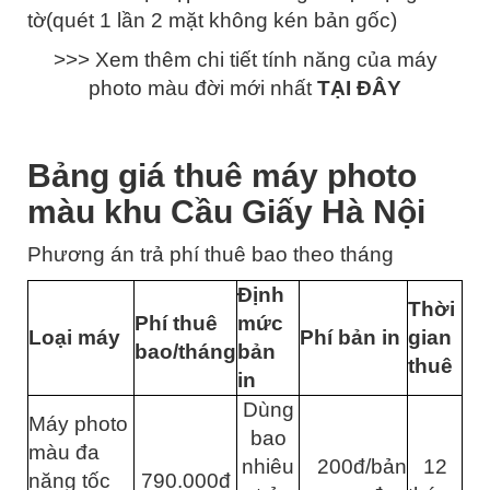
tờ(quét 1 lần 2 mặt không kén bản gốc)
>>> Xem thêm chi tiết tính năng của máy
photo màu đời mới nhất
TẠI ĐÂY
Bảng giá thuê máy photo
màu khu Cầu Giấy Hà Nội
Phương án trả phí thuê bao theo tháng
Định
Thời
Phí thuê
mức
Loại máy
Phí bản in
gian
bao/tháng
bản
thuê
in
Dùng
Máy photo
bao
màu đa
nhiêu
200đ/bản
12
năng tốc
790.000đ