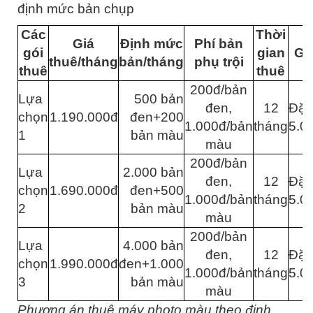
định mức bản chụp
Các
Thời
Giá
Định mức
Phí bản
gói
gian
Gh
thuê/tháng
bản/tháng
phụ trội
thuê
thuê
200đ/bản
Lựa
500 bản
đen,
12
Đặt
chọn
1.190.000đ
đen+200
1.000đ/bản
tháng
5.0
1
bản màu
màu
200đ/bản
Lựa
2.000 bản
đen,
12
Đặt
chọn
1.690.000đ
đen+500
1.000đ/bản
tháng
5.0
2
bản màu
màu
200đ/bản
Lựa
4.000 bản
đen,
12
Đặt
chọn
1.990.000đ
đen+1.000
1.000đ/bản
tháng
5.0
3
bản màu
màu
Phương án thuê máy photo màu theo định