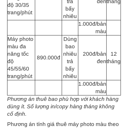
trả
đen
tháng
độ 30/35
bấy
trang/phút
nhiêu
1.000đ/bản
màu
Máy photo
Dùng
màu đa
bao
năng tốc
nhiêu
200đ/bản
12
890.000đ
độ
trả
đen
tháng
45/55/60
bấy
trang/phút
nhiêu
1.000đ/bản
màu
Phương án thuê bao phù hợp với khách hàng
dùng ít. Số lượng in/copy hàng tháng không
cố định.
Phương án tính giá thuê máy photo màu theo