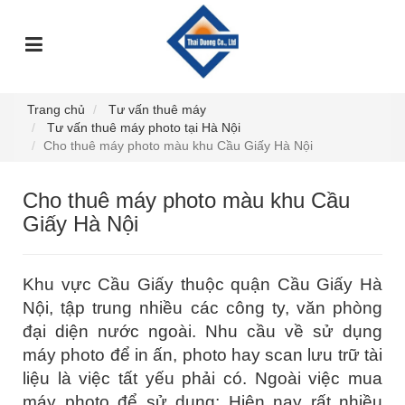
TRANG
GIỚI
DỊCH
SỰ
GÓC
SẢN
CHỦ
THIỆU
VỤ
KIỆN
TƯ
PHẨM
VẤN
Trang chủ
Tư vấn thuê máy
Tư vấn thuê máy photo tại Hà Nội
Cho thuê máy photo màu khu Cầu Giấy Hà Nội
Cho thuê máy photo màu khu Cầu
Giấy Hà Nội
Khu vực Cầu Giấy thuộc quận Cầu Giấy Hà
Nội, tập trung nhiều các công ty, văn phòng
đại diện nước ngoài. Nhu cầu về sử dụng
máy photo để in ấn, photo hay scan lưu trữ tài
liệu là việc tất yếu phải có. Ngoài việc mua
máy photo để sử dụng; Hiện nay rất nhiều