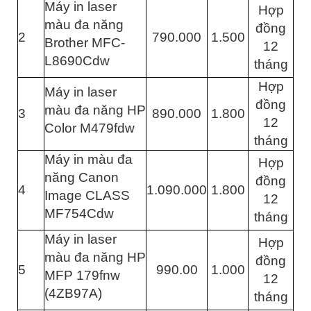
Máy in laser
Hợp
màu đa năng
đồng
2
790.000
1.500
Brother MFC-
12
L8690Cdw
tháng
Hợp
Máy in laser
đồng
màu đa năng HP
3
890.000
1.800
12
Color M479fdw
tháng
Máy in màu đa
Hợp
năng Canon
đồng
4
1.090.000
1.800
Image CLASS
12
MF754Cdw
tháng
Máy in laser
Hợp
màu đa năng HP
đồng
5
990.00
1.000
MFP 179fnw
12
(4ZB97A)
tháng