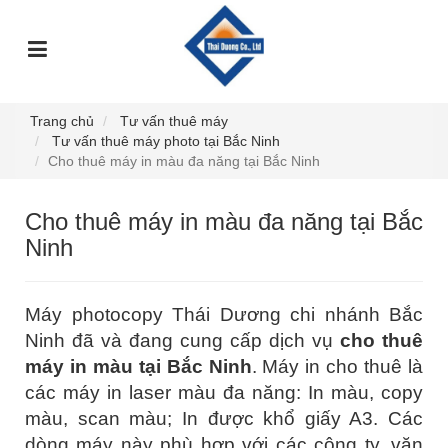
TRANG
GIỚI
DỊCH
SỰ
GÓC
SẢN
CHỦ
THIỆU
VỤ
KIỆN
TƯ
PHẨM
VẤN
Trang chủ
Tư vấn thuê máy
Tư vấn thuê máy photo tại Bắc Ninh
Cho thuê máy in màu đa năng tại Bắc Ninh
Cho thuê máy in màu đa năng tại Bắc
Ninh
Máy photocopy Thái Dương chi nhánh Bắc
Ninh đã và đang cung cấp dịch vụ
cho thuê
máy in màu tại Bắc Ninh
. Máy in cho thuê là
các máy in laser màu đa năng: In màu, copy
màu, scan màu; In được khổ giấy A3. Các
dòng máy này phù hợp với các công ty, văn