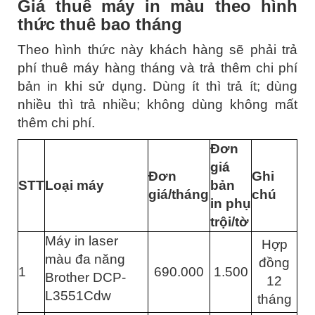
Giá thuê máy in màu theo hình
thức thuê bao tháng
Theo hình thức này khách hàng sẽ phải trả
phí thuê máy hàng tháng và trả thêm chi phí
bản in khi sử dụng. Dùng ít thì trả ít; dùng
nhiều thì trả nhiều; không dùng không mất
thêm chi phí.
Đơn
giá
Đơn
Ghi
STT
Loại máy
bản
giá/
tháng
chú
in
phụ
trội/tờ
Máy in laser
Hợp
màu đa năng
đồng
1
690.000
1.500
Brother DCP-
12
L3551Cdw
tháng