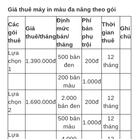
Giá thuê máy in màu đa năng theo gói
Định
Phí
Các
Thời
Giá
mức
bản
Ghi
gói
gian
thuê/tháng
bản/
phụ
chú
thuê
thuê
tháng
trội
Lựa
500 bản
12
chọn
1.390.000đ
200đ
đen
tháng
1
200 bản
1.000đ
màu
Lựa
2.000
12
chọn
1.690.000đ
200đ
bản đen
tháng
2
500 bản
12
1.000đ
màu
tháng
Lựa
4.000
12