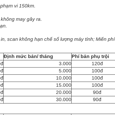
g phạm vi 150km.
 không may gây ra.
hạn.
ài in, scan không hạn chế số lượng máy tính; Miến 
Định mức bản/ tháng
Phí bản phụ trội
0đ
3.000
120đ
0đ
5.000
100đ
0đ
10.000
100đ
0đ
15.000
100đ
0đ
20.000
90đ
0đ
30.000
90đ