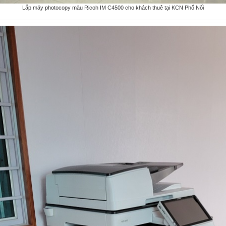
Lắp máy photocopy màu Ricoh IM C4500 cho khách thuê tại KCN Phố Nối