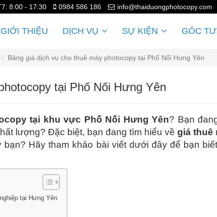
T7: 8:00 - 17:30
0984 586 186
info@thaiduongphotocopy.com
GIỚI THIỆU
DỊCH VỤ
SỰ KIỆN
GÓC TƯ
Bảng giá dịch vụ cho thuê máy photocopy tại Phố Nối Hưng Yên
 photocopy tại Phố Nối Hưng Yên
ocopy tại khu vực Phố Nối Hưng Yên
? Bạn đang
chất lượng? Đặc biệt, bạn đang tìm hiểu về
giá thuê
y bạn? Hãy tham khảo bài viết dưới đây để bạn biế
nghiệp tại Hưng Yên